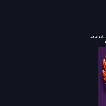
Este arti