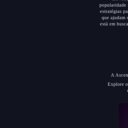
popularidade 
estratégias p
que ajudam o
está em busca
A Ascen
Explore o