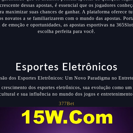
crescente dessas apostas, é essencial que os jogadores conheç
ara maximizar suas chances de ganhar. A plataforma oferece tut
s novatos a se familiarizarem com o mundo das apostas. Port
 de emoção e oportunidades, as apostas esportivas na 365Slo
escolha perfeita para você.
Esportes Eletrônicos
são dos Esportes Eletrônicos: Um Novo Paradigma no Entret
 crescimento dos esportes eletrônicos, sua evolução como u
cultural e sua influência no mundo dos jogos e entretenimento
377Bet