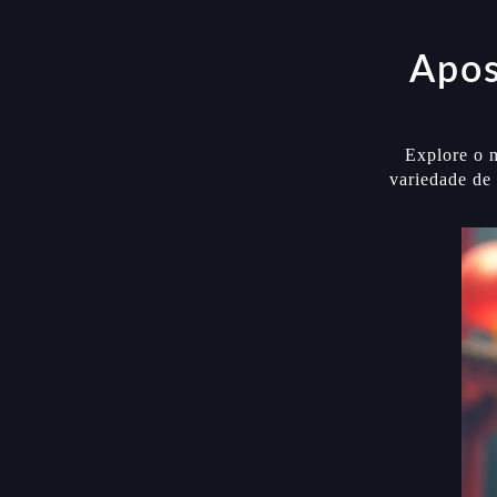
Apos
Explore o 
variedade de 