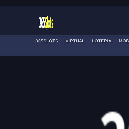
365SLOTS
VIRTUAL
LOTERIA
MOB