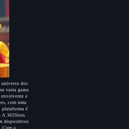
 universo dos
uma vasta gama
 envolvente e
ntes, com uma
a plataforma é
. A 365Slots
m dispositivos
r. Com a