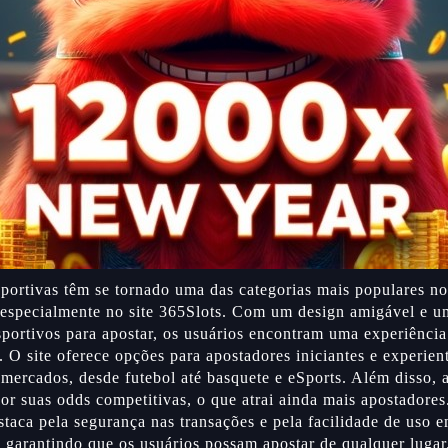
sportivas têm se tornado uma das categorias mais populares no
 especialmente no site 365Slots. Com um design amigável e 
sportivos para apostar, os usuários encontram uma experiência
 O site oferece opções para apostadores iniciantes e experie
mercados, desde futebol até basquete e eSports. Além disso, 
or suas odds competitivas, o que atrai ainda mais apostadores
taca pela segurança nas transações e pela facilidade de uso e
 garantindo que os usuários possam apostar de qualquer luga