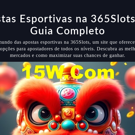
tas Esportivas na 365Slot
Guia Completo
mundo das apostas esportivas na 365Slots, um site que oferec
opções para apostadores de todos os níveis. Descubra as melh
mercados e como maximizar suas chances de ganhar.