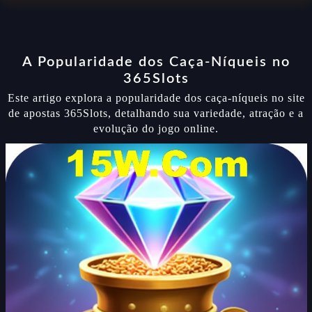
A Popularidade dos Caça-Níqueis no
365Slots
Este artigo explora a popularidade dos caça-níqueis no site
de apostas 365Slots, detalhando sua variedade, atração e a
evolução do jogo online.