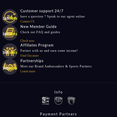
Customer support 24/7
have a question ? Speak to our agent online
Contact CS
New Member Guide
Check out FAQ and guides
Check now
Affiliates Program
Partner with us and earn some income!
Find Out more
Partnerships
Meet our Brand Ambassadors & Sports Partners
Learnt more
Info
Payment Partners