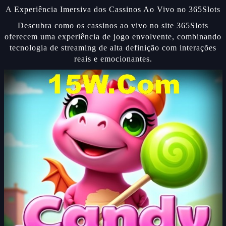
A Experiência Imersiva dos Cassinos Ao Vivo no 365Slots
Descubra como os cassinos ao vivo no site 365Slots
oferecem uma experiência de jogo envolvente, combinando
tecnologia de streaming de alta definição com interações
reais e emocionantes.