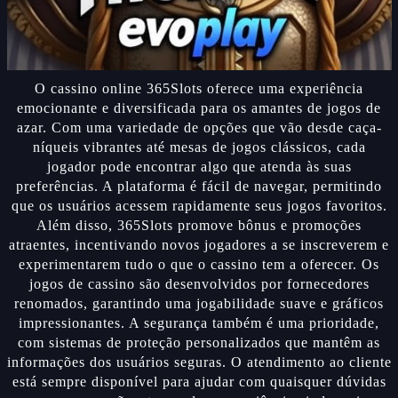
O cassino online 365Slots oferece uma experiência
emocionante e diversificada para os amantes de jogos de
azar. Com uma variedade de opções que vão desde caça-
níqueis vibrantes até mesas de jogos clássicos, cada
jogador pode encontrar algo que atenda às suas
preferências. A plataforma é fácil de navegar, permitindo
que os usuários acessem rapidamente seus jogos favoritos.
Além disso, 365Slots promove bônus e promoções
atraentes, incentivando novos jogadores a se inscreverem e
experimentarem tudo o que o cassino tem a oferecer. Os
jogos de cassino são desenvolvidos por fornecedores
renomados, garantindo uma jogabilidade suave e gráficos
impressionantes. A segurança também é uma prioridade,
com sistemas de proteção personalizados que mantêm as
informações dos usuários seguras. O atendimento ao cliente
está sempre disponível para ajudar com quaisquer dúvidas