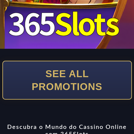
SEE ALL
PROMOTIONS
Descubra o Mundo do Cassino Online