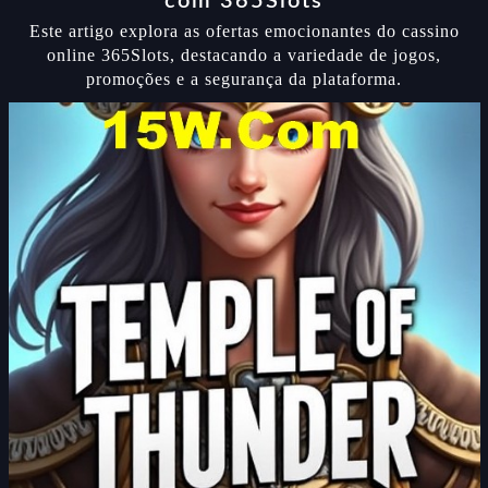
com 365Slots
Este artigo explora as ofertas emocionantes do cassino
online 365Slots, destacando a variedade de jogos,
promoções e a segurança da plataforma.