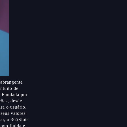
 abrangente
ntuito de
s. Fundada por
ções, desde
ra o usuário.
 seus valores
so, o 365Slots
jogo fluida e