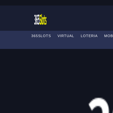
365SLOTS
VIRTUAL
LOTERIA
MOB