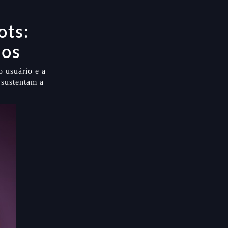
ots:
sos
o usuário e a
 sustentam a