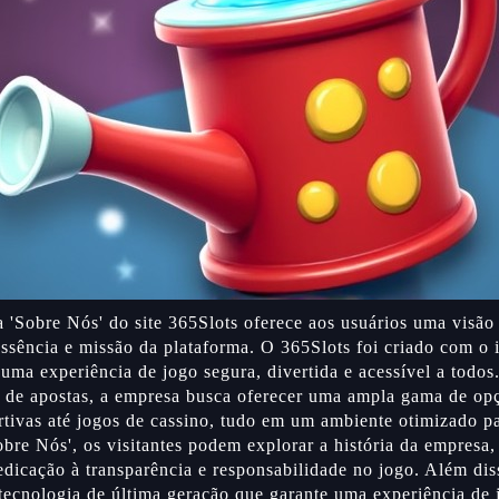
a 'Sobre Nós' do site 365Slots oferece aos usuários uma visão
essência e missão da plataforma. O 365Slots foi criado com o i
uma experiência de jogo segura, divertida e acessível a todo
s de apostas, a empresa busca oferecer uma ampla gama de op
rtivas até jogos de cassino, tudo em um ambiente otimizado pa
bre Nós', os visitantes podem explorar a história da empresa,
dedicação à transparência e responsabilidade no jogo. Além dis
tecnologia de última geração que garante uma experiência de 