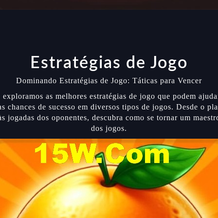
Estratégias de Jogo
Dominando Estratégias de Jogo: Táticas para Vencer
, exploramos as melhores estratégias de jogo que podem ajuda
s chances de sucesso em diversos tipos de jogos. Desde o pl
às jogadas dos oponentes, descubra como se tornar um maestr
dos jogos.