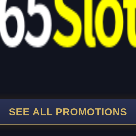
SEE ALL PROMOTIONS