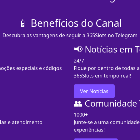
📱 Benefícios do Canal
Descubra as vantagens de seguir a 365Slots no Telegram
📢 Notícias em 
24/7
oções especiais e códigos
Fique por dentro de todas 
365Slots em tempo real!
Ver Notícias
👥 Comunidade 
1000+
idas e atendimento
Junte-se a uma comunidade 
experiências!