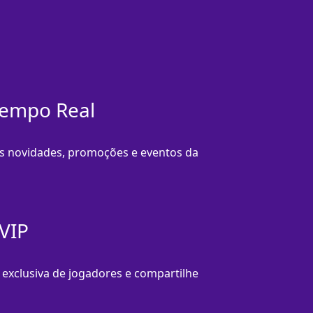
Tempo Real
as novidades, promoções e eventos da
VIP
exclusiva de jogadores e compartilhe