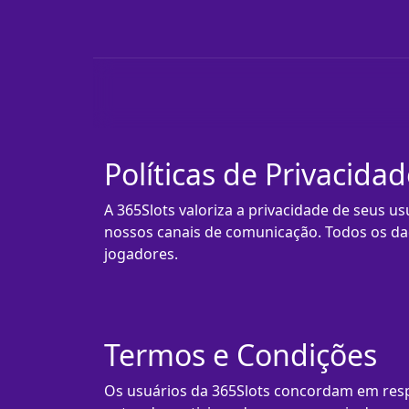
Políticas de Privacida
A 365Slots valoriza a privacidade de seus 
nossos canais de comunicação. Todos os dad
jogadores.
Termos e Condições
Os usuários da 365Slots concordam em respe