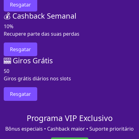
Resgatar
💰 Cashback Semanal
10%
Recupere parte das suas perdas
Resgatar
🎰 Giros Grátis
50
Giros grátis diários nos slots
Resgatar
Programa VIP Exclusivo
Bônus especiais • Cashback maior • Suporte prioritário