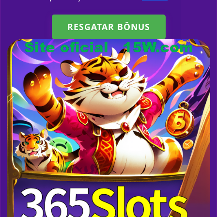
RESGATAR BÔNUS