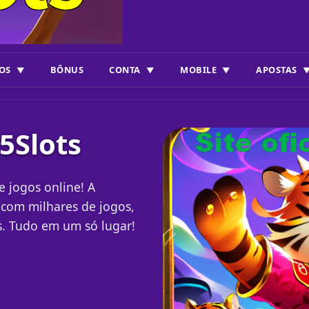
OS
BÔNUS
CONTA
MOBILE
APOSTAS
5Slots
 jogos online! A
 com milhares de jogos,
s. Tudo em um só lugar!