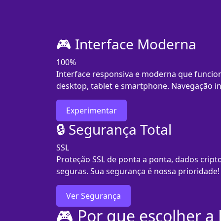
🎮 Interface Moderna
100%
Interface responsiva e moderna que funcio
desktop, tablet e smartphone. Navegação int
Experimentar
🔒 Segurança Total
SSL
Proteção SSL de ponta a ponta, dados cript
seguras. Sua segurança é nossa prioridade!
Ver Segurança
🎮 Por que escolher a