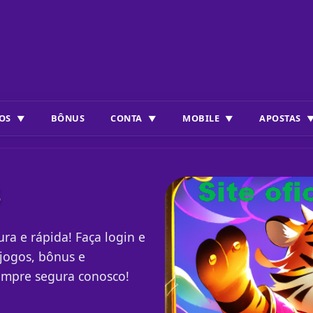
OS
BÔNUS
CONTA
MOBILE
APOSTAS
s
ra e rápida! Faça login e
jogos, bônus e
sempre segura conosco!