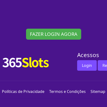
FAZER LOGIN AGORA
Acessos
Login
Re
Políticas de Privacidade
Termos e Condições
Sitemap