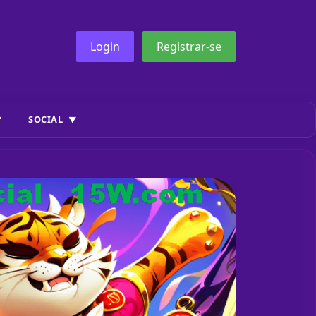
Login
Registrar-se
SOCIAL