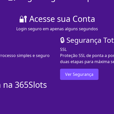
🔐 Acesse sua Conta
Login seguro em apenas alguns segundos
🔒 Segurança Tot
SSL
rocesso simples e seguro
Proteção SSL de ponta a pon
duas etapas para máxima s
Ver Segurança
 na 365Slots