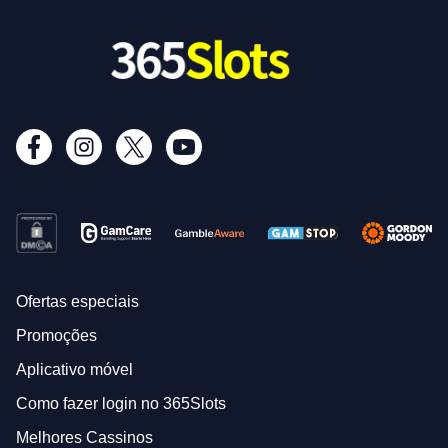
Ofertas especiais
Promoções
Aplicativo móvel
Como fazer login no 365Slots
Melhores Cassinos