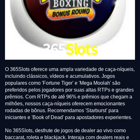
O 365Slots oferece uma ampla variedade de caça-níqueis,
incluindo clássicos, vídeos e acumulativos. Jogos
populares como 'Fortune Tiger' e 'Mega Moolah' são
preferidos pelos jogadores por suas altas RTPs e grandes
prêmios. Com RTPs de até 96% e prêmios que chegam a
milhões, nossos caça-níqueis oferecem emocionantes
rodadas de bônus. Recomendamos 'Starburst' para
iniciantes e 'Book of Dead' para apostadores experientes.
No 365Slots, desfrute de jogos de dealer ao vivo como
baccarat, roleta e blackjack. Interaja com dealers reais e