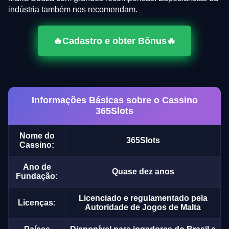
indústria também nos recomendam.
🔥Cadastro e obter Bônus🔥
Informações Básicas sobre o Cassino
365Slots
Nome do
365Slots
Cassino:
Ano de
Quase dez anos
Fundação:
Licenciado e regulamentado pela
Licenças:
Autoridade de Jogos de Malta