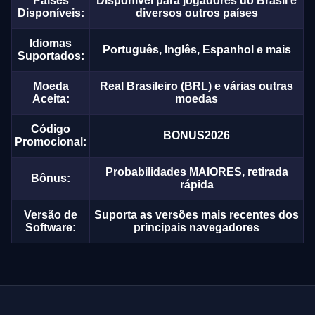
Países
Disponível para jogadores do Brasil e
Disponíveis:
diversos outros países
Idiomas
Português, Inglês, Espanhol e mais
Suportados:
Moeda
Real Brasileiro (BRL) e várias outras
Aceita:
moedas
Código
BONUS2026
Promocional:
Probabilidades MAIORES, retirada
Bônus:
rápida
Versão de
Suporta as versões mais recentes dos
Software:
principais navegadores