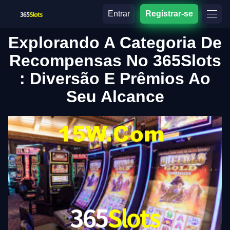
Entrar
Registrar-se
Explorando A Categoria De
Recompensas No 365Slots
: Diversão E Prêmios Ao
Seu Alcance