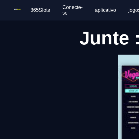
Conecte-
365Slots
aplicativo
jogo
se
Junte 