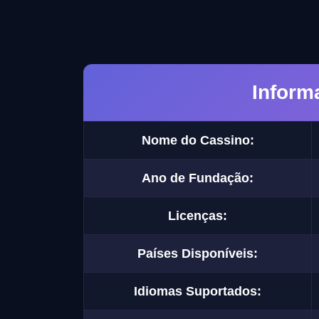
Inform
Nome do Cassino:
Ano de Fundação:
Licenças:
Países Disponíveis:
Idiomas Suportados: