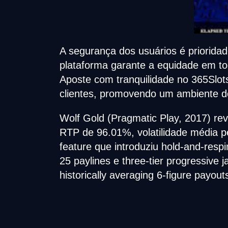
A segurança dos usuários é prioridad
plataforma garante a equidade em to
Aposte com tranquilidade no 365Slo
clientes, promovendo um ambiente de
Wolf Gold (Pragmatic Play, 2017) re
RTP de 96.01%, volatilidade média p
feature que introduziu hold-and-resp
25 paylines e three-tier progressive
historically averaging 6-figure payout