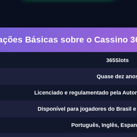
ações Básicas sobre o Cassino 3
365Slots
Quase dez ano
Licenciado e regulamentado pela Autor
Disponível para jogadores do Brasil e
Português, Inglês, Espan