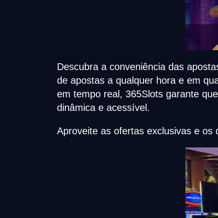
Descubra a conveniência das apostas
de apostas a qualquer hora e em qua
em tempo real, 365Slots garante qu
dinâmica e acessível.
Aproveite as ofertas exclusivas e os 