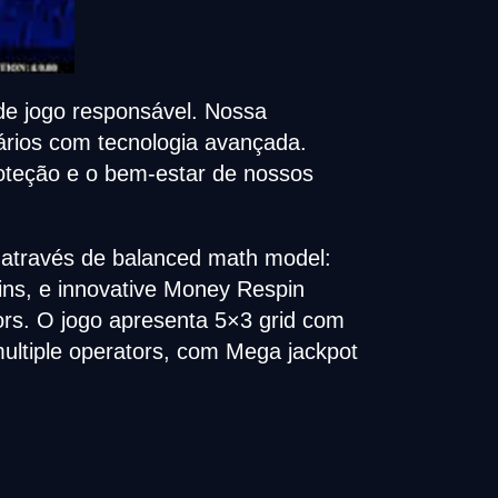
 de jogo responsável. Nossa
ários com tecnologia avançada.
oteção e o bem-estar de nossos
 através de balanced math model:
ins, e innovative Money Respin
ors. O jogo apresenta 5×3 grid com
multiple operators, com Mega jackpot