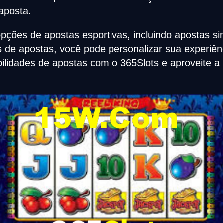
aposta.
pções de apostas esportivas, incluindo apostas s
 de apostas, você pode personalizar sua experiê
lidades de apostas com o 365Slots e aproveite a f