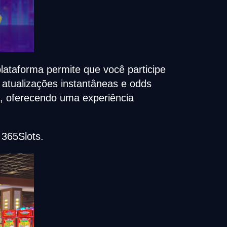
ataforma permite que você participe
 atualizações instantâneas e odds
, oferecendo uma experiência
 365Slots.