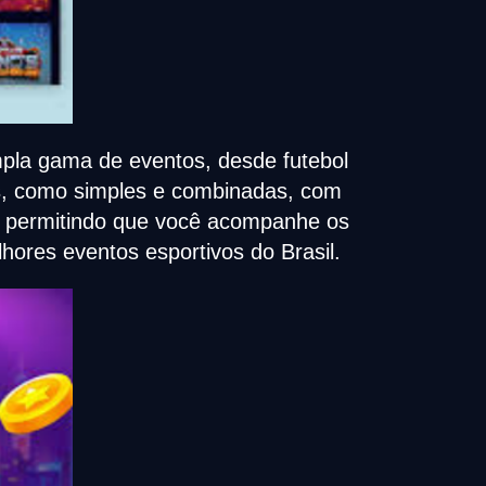
mpla gama de eventos, desde futebol
stas, como simples e combinadas, com
o, permitindo que você acompanhe os
ores eventos esportivos do Brasil.