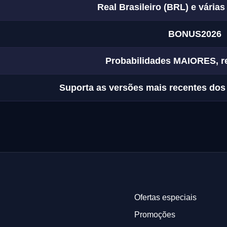
Real Brasileiro (BRL) e vária
BONUS2026
Probabilidades MAIORES, re
Suporta as versões mais recentes dos
Ofertas especiais
Promoções