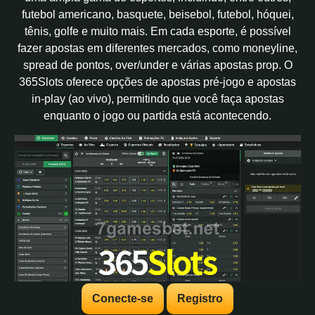
futebol americano, basquete, beisebol, futebol, hóquei,
tênis, golfe e muito mais. Em cada esporte, é possível
fazer apostas em diferentes mercados, como moneyline,
spread de pontos, over/under e várias apostas prop. O
365Slots oferece opções de apostas pré-jogo e apostas
in-play (ao vivo), permitindo que você faça apostas
enquanto o jogo ou partida está acontecendo.
Conecte-se
Registro