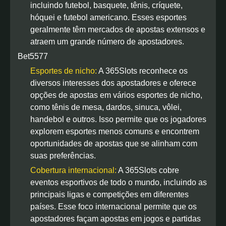
incluindo futebol, basquete, tênis, críquete,
hóquei e futebol americano. Esses esportes
geralmente têm mercados de apostas extensos e
atraem um grande número de apostadores.
Bet5577
Esportes de nicho:
A 365Slots reconhece os
diversos interesses dos apostadores e oferece
opções de apostas em vários esportes de nicho,
como tênis de mesa, dardos, sinuca, vôlei,
handebol e outros. Isso permite que os jogadores
explorem esportes menos comuns e encontrem
oportunidades de apostas que se alinham com
suas preferências.
Cobertura internacional:
A 365Slots cobre
eventos esportivos de todo o mundo, incluindo as
principais ligas e competições em diferentes
países. Esse foco internacional permite que os
apostadores façam apostas em jogos e partidas