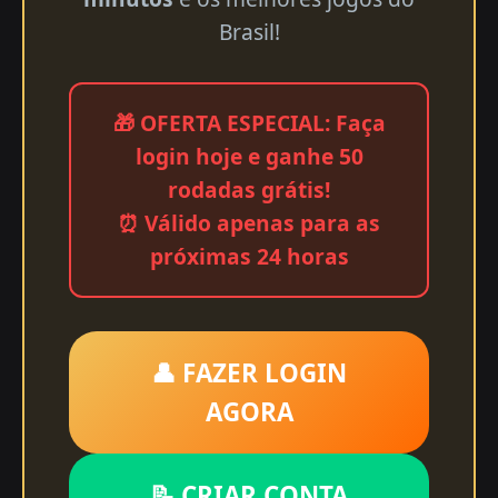
Brasil!
🎁 OFERTA ESPECIAL: Faça
login hoje e ganhe 50
rodadas grátis!
⏰ Válido apenas para as
próximas 24 horas
👤 FAZER LOGIN
AGORA
📝 CRIAR CONTA