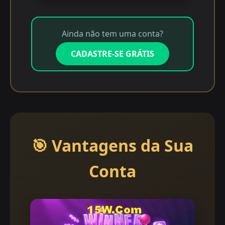
Ainda não tem uma conta?
CADASTRE-SE GRÁTIS
🎯 Vantagens da Sua
Conta