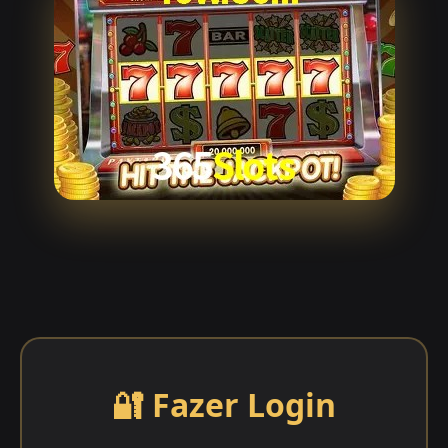
🔐 Fazer Login