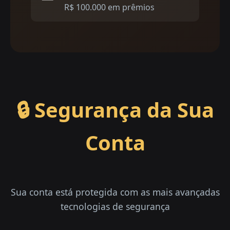
R$ 100.000 em prêmios
🔒 Segurança da Sua
Conta
Sua conta está protegida com as mais avançadas
tecnologias de segurança