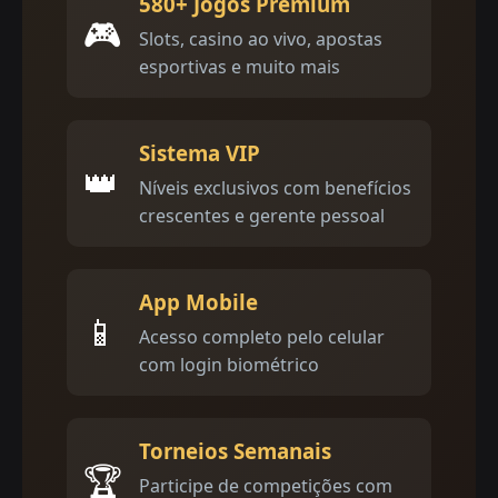
580+ Jogos Premium
🎮
Slots, casino ao vivo, apostas
esportivas e muito mais
Sistema VIP
👑
Níveis exclusivos com benefícios
crescentes e gerente pessoal
App Mobile
📱
Acesso completo pelo celular
com login biométrico
Torneios Semanais
🏆
Participe de competições com