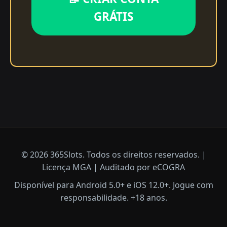
GRÁTIS
© 2026 365Slots. Todos os direitos reservados. |
Licença MGA | Auditado por eCOGRA
Disponível para Android 5.0+ e iOS 12.0+. Jogue com
responsabilidade. +18 anos.