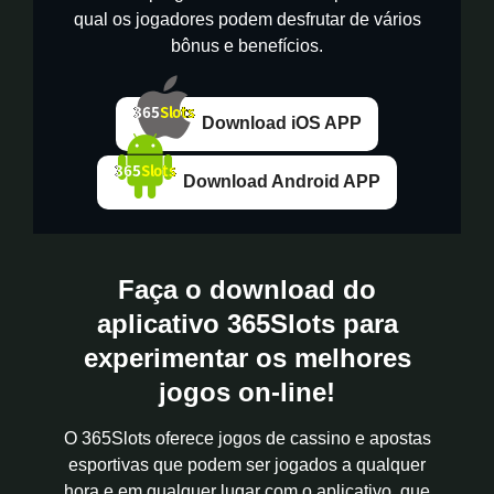
qual os jogadores podem desfrutar de vários
bônus e benefícios.
Download iOS APP
Download Android APP
Faça o download do
aplicativo 365Slots para
experimentar os melhores
jogos on-line!
O 365Slots oferece jogos de cassino e apostas
esportivas que podem ser jogados a qualquer
hora e em qualquer lugar com o aplicativo, que