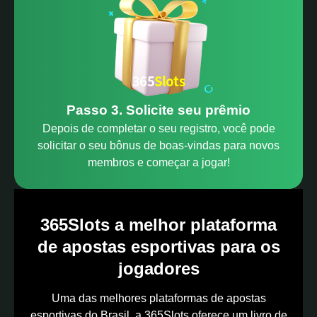
Passo 3. Solicite seu prêmio
Depois de completar o seu registro, você pode
solicitar o seu bônus de boas-vindas para novos
membros e começar a jogar!
365Slots a melhor plataforma
de apostas esportivas para os
jogadores
Uma das melhores plataformas de apostas
esportivas do Brasil, a 365Slots oferece um livro de