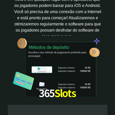
os jogadores podem baixar para iOS e Android.
Você só precisa de uma conexão com a Internet
e está pronto para começar! Atualizaremos e
otimizaremos regularmente o software para que
os jogadores possam desfrutar do software de
jogo mais suave.