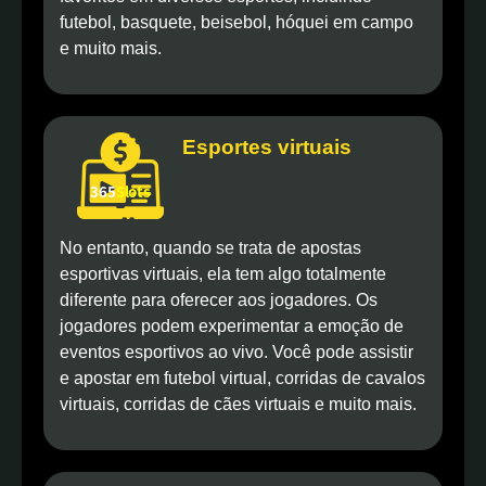
futebol, basquete, beisebol, hóquei em campo
e muito mais.
Esportes virtuais
No entanto, quando se trata de apostas
esportivas virtuais, ela tem algo totalmente
diferente para oferecer aos jogadores. Os
jogadores podem experimentar a emoção de
eventos esportivos ao vivo. Você pode assistir
e apostar em futebol virtual, corridas de cavalos
virtuais, corridas de cães virtuais e muito mais.