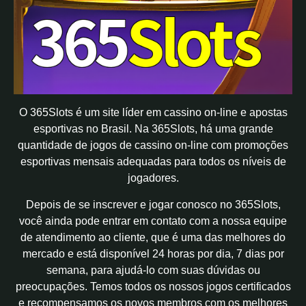
O 365Slots é um site líder em cassino on-line e apostas
esportivas no Brasil. Na 365Slots, há uma grande
quantidade de jogos de cassino on-line com promoções
esportivas mensais adequadas para todos os níveis de
jogadores.
Depois de se inscrever e jogar conosco no 365Slots,
você ainda pode entrar em contato com a nossa equipe
de atendimento ao cliente, que é uma das melhores do
mercado e está disponível 24 horas por dia, 7 dias por
semana, para ajudá-lo com suas dúvidas ou
preocupações. Temos todos os nossos jogos certificados
e recompensamos os novos membros com os melhores