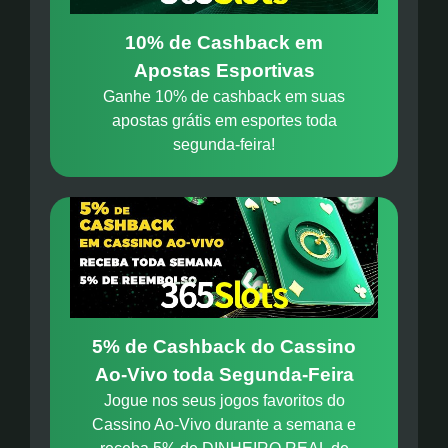
10% de Cashback em
Apostas Esportivas
Ganhe 10% de cashback em suas
apostas grátis em esportes toda
segunda-feira!
5% de Cashback do Cassino
Ao-Vivo toda Segunda-Feira
Jogue nos seus jogos favoritos do
Cassino Ao-Vivo durante a semana e