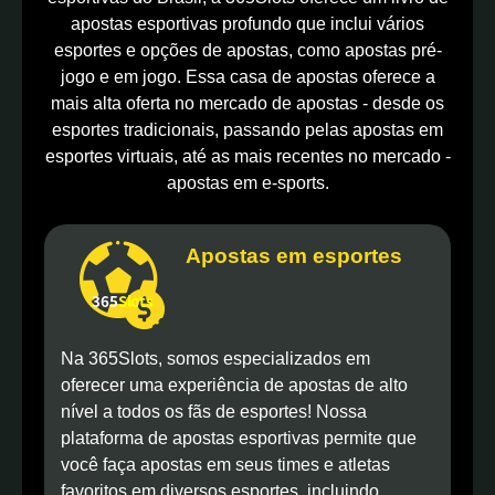
apostas esportivas profundo que inclui vários
esportes e opções de apostas, como apostas pré-
jogo e em jogo. Essa casa de apostas oferece a
mais alta oferta no mercado de apostas - desde os
esportes tradicionais, passando pelas apostas em
esportes virtuais, até as mais recentes no mercado -
apostas em e-sports.
Apostas em esportes
Na 365Slots, somos especializados em
oferecer uma experiência de apostas de alto
nível a todos os fãs de esportes! Nossa
plataforma de apostas esportivas permite que
você faça apostas em seus times e atletas
favoritos em diversos esportes, incluindo