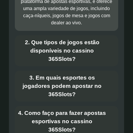
plataforma de apostas esportivas, e oferece
uma ampla variedade de jogos, incluindo
caça-níqueis, jogos de mesa e jogos com
dealer ao vivo.
2. Que tipos de jogos estão
disponíveis no cassino
365Slots?
3. Em quais esportes os
jogadores podem apostar no
365Slots?
4. Como faço para fazer apostas
esportivas no cassino
365Slots?